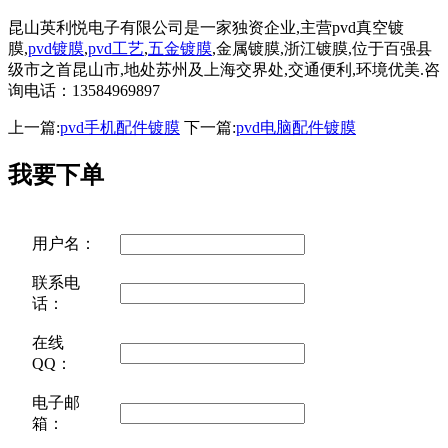
昆山英利悦电子有限公司是一家独资企业,主营pvd真空镀
膜,
pvd镀膜
,
pvd工艺
,
五金镀膜
,金属镀膜,浙江镀膜,位于百强县
级市之首昆山市,地处苏州及上海交界处,交通便利,环境优美.咨
询电话：13584969897
上一篇:
pvd手机配件镀膜
下一篇:
pvd电脑配件镀膜
我要下单
用户名：
联系电
话：
在线
QQ：
电子邮
箱：