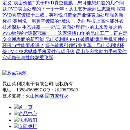
定义“表面价值”
关于PVD真空镀膜，您可能想知道的几个问
题
PVD表面处理的下一个十年：从工艺升级到生态重构
深耕
PVD真空镀膜十三载，英利悦打造全产业链表面处理服务新
标杆
英利悦：用真空镀膜的“魔法”，为世界披上高性能外衣
技术深耕 生态共赢 ——PVD 表面处理行业的未来发展之路
PVD镀膜的“隐形冠军”——这家深耕13年的昆山工厂，正在定
义金属表面的新可能
昆山英利悦 PVD 镀膜能满足手机零件的
环保与性能要求吗？
绿色镀膜引领行业变革！昆山英利悦环
保 PVD 技术赋能手机零件低碳升级
昆山英利悦助力手机零件
实现颜值与性能双重飞跃
昆山英利悦电子有限公司 版权所有
电话：13584969897
QQ：1020879989
技术支持：
火山网络
首 页
产品中心
联系我们
立即拨打