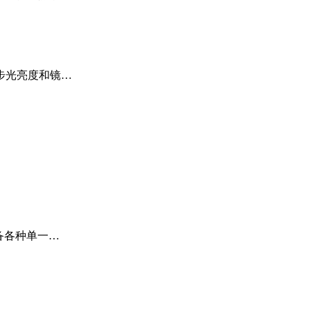
步光亮度和镜…
备各种单一…