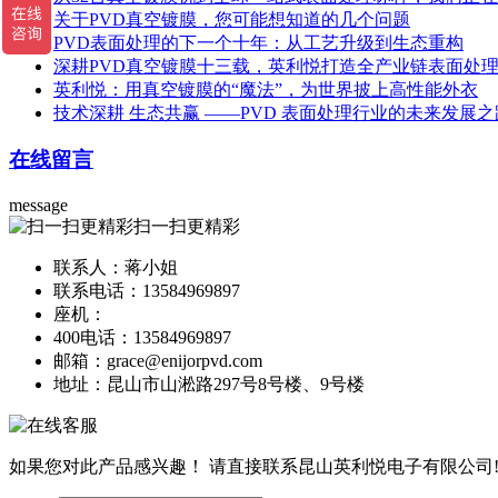
关于PVD真空镀膜，您可能想知道的几个问题
PVD表面处理的下一个十年：从工艺升级到生态重构
深耕PVD真空镀膜十三载，英利悦打造全产业链表面处
英利悦：用真空镀膜的“魔法”，为世界披上高性能外衣
技术深耕 生态共赢 ——PVD 表面处理行业的未来发展之
在线留言
message
扫一扫更精彩
联系人：蒋小姐
联系电话：13584969897
座机：
400电话：13584969897
邮箱：grace@enijorpvd.com
地址：昆山市山淞路297号8号楼、9号楼
如果您对此产品感兴趣！
请直接联系昆山英利悦电子有限公司