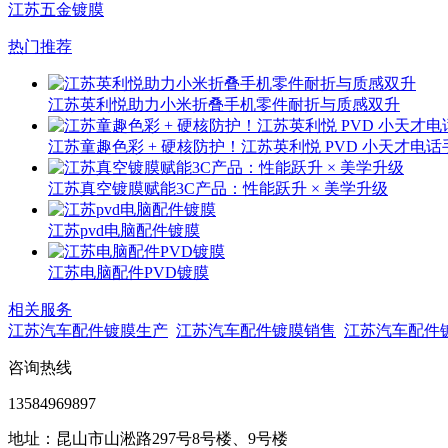
江苏五金镀膜
热门推荐
江苏英利悦助力小米折叠手机零件耐折与质感双升
江苏童趣色彩 + 硬核防护！江苏英利悦 PVD 小天才电
江苏真空镀膜赋能3C产品：性能跃升 × 美学升级
江苏pvd电脑配件镀膜
江苏电脑配件PVD镀膜
相关服务
江苏汽车配件镀膜生产
江苏汽车配件镀膜销售
江苏汽车配件
咨询热线
13584969897
地址：昆山市山淞路297号8号楼、9号楼