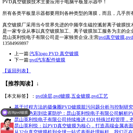
PVD真空镀膜技术主要应用于电脑平板显示器中！
所有各类平板显示器都要用到各种类型的薄膜，而且，几乎所
真空镀膜厂采用当今世界先进的中频孪生磁控溅射离子镀膜技
是一家专业从事以真空镀膜加工、离子镀膜加工服务为主的企
昆山英利悦电子有限公司是一家独资企业,主营
pvd真空镀膜
,
pv
13584969897
上一篇:
汽车logo PVD 真空镀膜
下一篇:
pvd汽车配件镀膜
【返回列表】
【推荐阅读】↓
【本文标签】：
pvd涂层,pvd镀膜,五金镀膜,pvd工艺
咨询pvd镀膜
基于过程方法的摄像圈PVD镀膜脏污问题分析与控制研
从光学色彩到盐雾防护：昆山英利悦电子有限公司解析P
咨询装饰镀膜
昆山英利悦电子有限公司持续推进 CQI 特殊过程管理
昆山英利悦：以PVD真空镀膜为核心，打造高端金属表
从32台真空镀膜机到全球一站式表面处理标杆，我们正在