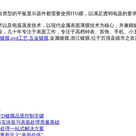
有类型的平板显示器件都需要使用ITO膜，以满足透明电器的要
术以及电弧蒸发技术，以现代金属表面薄膜技术为核心，并兼顾
业，几十年专注于表面工作，专注于高档钟表、首饰、手机、小五
d镀膜
,
pvd工艺
,
五金镀膜
,金属镀膜,浙江镀膜,位于百强县级市之首
究
VD镀膜品质控制关键
，夯实涂装与表面处理质量基础
面处理一站式解决方案
重新定义“表面价值”