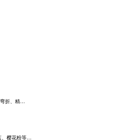
频弯折、精…
蓝、樱花粉等…