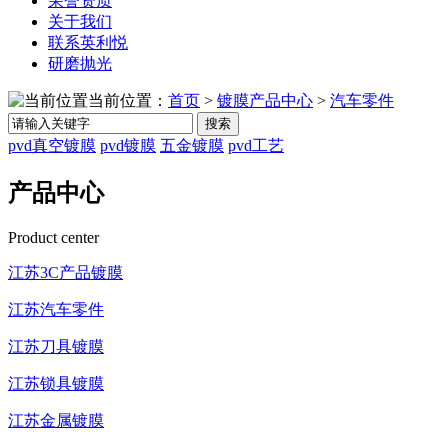
荣誉资质
关于我们
联系英利悦
研磨抛光
当前位置：
首页
>
镀膜产品中心
>
汽车零件
搜索
pvd真空镀膜
pvd镀膜
五金镀膜
pvd工艺
产品中心
Product center
江苏3C产品镀膜
江苏汽车零件
江苏刀具镀膜
江苏锁具镀膜
江苏金属镀膜